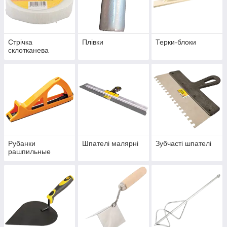
Стрічка
Плівки
Терки-блоки
склотканева
Рубанки
Шпателі малярні
Зубчасті шпателі
рашпильные