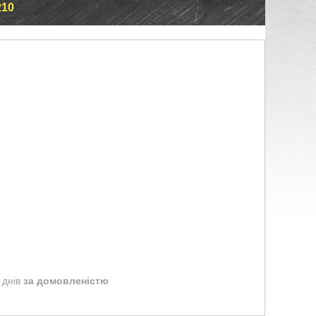
210
 днів
за домовленістю