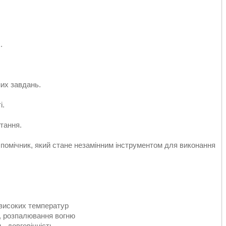
.
их завдань.
і.
тання.
помічник, який стане незамінним інструментом для виконання
о високих температур
и, розпалювання вогню
ь, довговічність