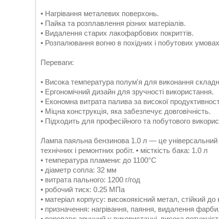
• Нагрівання металевих поверхонь.
• Пайка та розплавлення різних матеріалів.
• Видалення старих лакофарбових покриттів.
• Розпалювання вогню в похідних і побутових умовах
Переваги:
• Висока температура полум'я для виконання складн
• Ергономічний дизайн для зручності використання.
• Економна витрата палива за високої продуктивност
• Міцна конструкція, яка забезпечує довговічність.
• Підходить для професійного та побутового викорис
Лампа паяльна бензинова 1.0 л — це універсальний 
технічних і ремонтних робіт. • місткість бака: 1.0 л
• температура пламени: до 1100°C
• діаметр сопла: 32 мм
• витрата пального: 1200 г/год
• робочий тиск: 0.25 МПа
• матеріал корпусу: високоякісний метал, стійкий д
• призначення: нагрівання, паяння, видалення фарб
• переваги: зручний у використанні, висока потужніст