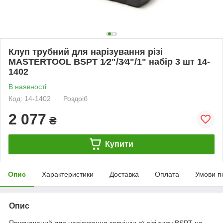
Клуп трубний для нарізування різі
MASTERTOOL BSPT 1⁄2"/3⁄4"/1" набір 3 шт 14-
1402
В наявності
Код: 14-1402
Роздріб
2 077
₴
Купити
Опис
Характеристики
Доставка
Оплата
Умови п
Опис
Призначений для нарізування зовнішньої різі типу BSPT на