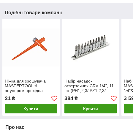
Подібні товари компанії
Ніжка для зрошувача
Набір насадок
Набі
MASTERTOOL зі
отверточних CRV 1/4", 11
MAS
штуцером прохідна
шт (PH1,2,3/ PZ1,2,3/
1⁄4"
1⁄2"-5⁄8"-3⁄4" 92-9136
H3,4,5,6,7) MASTERTOOL
10-
21
384
3 5
₴
₴
78-1401
прот
5111
Купити
Купити
Про нас