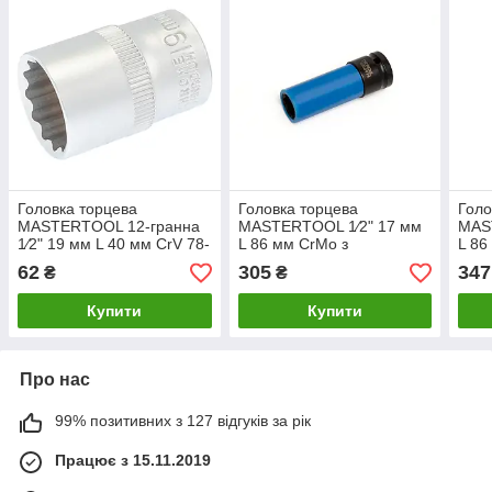
Головка торцева
Головка торцева
Голо
MASTERTOOL 12-гранна
MASTERTOOL 1⁄2" 17 мм
MAS
1⁄2" 19 мм L 40 мм CrV 78-
L 86 мм CrMo з
L 86
0619
пластиковим захистом для
плас
62
305
347
₴
₴
алюмінієвих дисків 78-
алюм
1517
152
Купити
Купити
Про нас
99% позитивних з 127 відгуків за рік
Працює з 15.11.2019