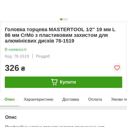
Головка торцева MASTERTOOL 1⁄2" 19 мм L
86 мм CrMo з пластиковим захистом для
алюмінієвих дисків 78-1519
В наявності
Код: 78-1519
Роздріб
326
₴
Купити
Опис
Характеристики
Доставка
Оплата
Умови п
Опис
Професійна ударна торцева головка призначена для