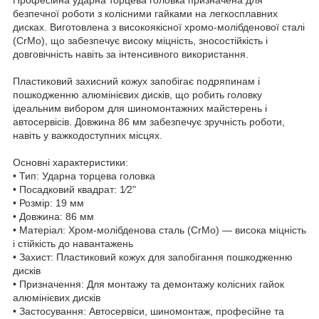
безпечної роботи з колісними гайками на легкосплавних
дисках. Виготовлена з високоякісної хромо-молібденової сталі
(CrMo), що забезпечує високу міцність, зносостійкість і
довговічність навіть за інтенсивного використання.
Пластиковий захисний кожух запобігає подряпинам і
пошкодженню алюмінієвих дисків, що робить головку
ідеальним вибором для шиномонтажних майстерень і
автосервісів. Довжина 86 мм забезпечує зручність роботи,
навіть у важкодоступних місцях.
Основні характеристики:
• Тип: Ударна торцева головка
• Посадковий квадрат: 1⁄2"
• Розмір: 19 мм
• Довжина: 86 мм
• Матеріал: Хром-молібденова сталь (CrMo) — висока міцність
і стійкість до навантажень
• Захист: Пластиковий кожух для запобігання пошкодженню
дисків
• Призначення: Для монтажу та демонтажу колісних гайок
алюмінієвих дисків
• Застосування: Автосервіси, шиномонтаж, професійне та