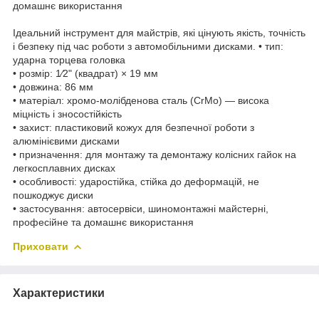
домашнє використання
Ідеальний інструмент для майстрів, які цінують якість, точність
і безпеку під час роботи з автомобільними дисками. • тип:
ударна торцева головка
• розмір: 1⁄2" (квадрат) × 19 мм
• довжина: 86 мм
• матеріал: хромо-молібденова сталь (CrMo) — висока
міцність і зносостійкість
• захист: пластиковий кожух для безпечної роботи з
алюмінієвими дисками
• призначення: для монтажу та демонтажу колісних гайок на
легкосплавних дисках
• особливості: ударостійка, стійка до деформацій, не
пошкоджує диски
• застосування: автосервіси, шиномонтажні майстерні,
професійне та домашнє використання
Приховати
Характеристики