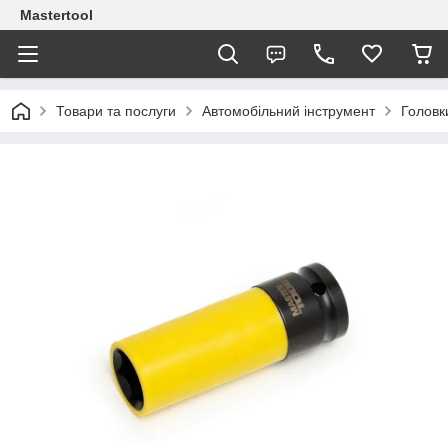
Mastertool
Товари та послуги
Автомобільний інструмент
Головк