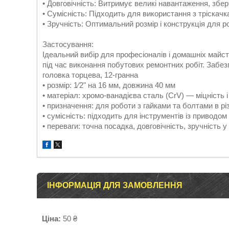
• Довговічність: Витримує великі навантаження, збе
• Сумісність: Підходить для використання з тріскачк
• Зручність: Оптимальний розмір і конструкція для р
Застосування:
Ідеальний вибір для професіоналів і домашніх майст
під час виконання побутових ремонтних робіт. Забезп
головка торцева, 12-гранна
• розмір: 1⁄2" на 16 мм, довжина 40 мм
• матеріал: хромо-ванадієва сталь (CrV) — міцність і 
• призначення: для роботи з гайками та болтами в р
• сумісність: підходить для інструментів із приводом 
• переваги: точна посадка, довговічність, зручність 
ІНФОРМАЦІЯ ДЛЯ ЗАМОВЛЕННЯ
Ціна:
50 ₴