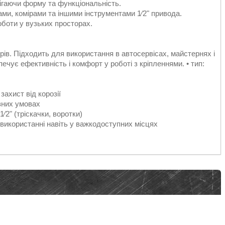
рігаючи форму та функціональність.
ами, комірами та іншими інструментами 1⁄2" привода.
оботи у вузьких просторах.
рів. Підходить для використання в автосервісах, майстернях і
ечує ефективність і комфорт у роботі з кріпленнями. • тип:
захист від корозії
ізних умовах
1⁄2" (тріскачки, воротки)
у використанні навіть у важкодоступних місцях