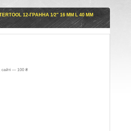
RTOOL 12-ГРАННА 1⁄2" 16 ММ L 40 ММ
 сайті — 100 ₴