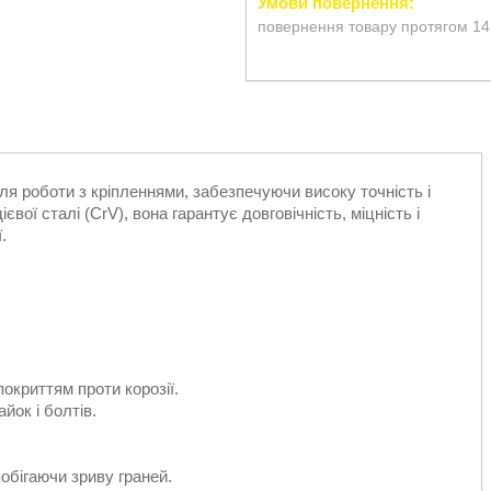
повернення товару протягом 14
я роботи з кріпленнями, забезпечуючи високу точність і
вої сталі (CrV), вона гарантує довговічність, міцність і
.
покриттям проти корозії.
йок і болтів.
побігаючи зриву граней.