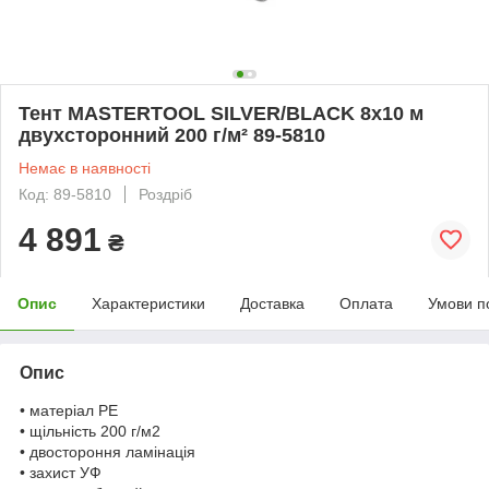
Тент MASTERTOOL SILVER/BLACK 8х10 м
двухсторонний 200 г/м² 89-5810
Немає в наявності
Код: 89-5810
Роздріб
4 891
₴
Опис
Характеристики
Доставка
Оплата
Умови п
Опис
• матеріал PE
• щільність 200 г/м2
• двостороння ламінація
• захист УФ