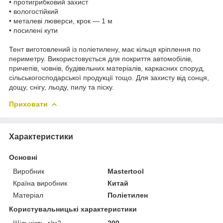
• протигрибковий захист
• вологостійкий
• металеві люверси, крок — 1 м
• посилені кути
Тент виготовлений із поліетилену, має кільця кріплення по
периметру. Використовується для покриття автомобілів,
причепів, човнів, будівельних матеріалів, каркасних споруд,
сільськогосподарської продукції тощо. Для захисту від сонця,
дощу, снігу, льоду, пилу та піску.
Приховати
Характеристики
Основні
Виробник
Mastertool
Країна виробник
Китай
Матеріал
Поліетилен
Користувальницькі характеристики
Щільність, г/м2
200