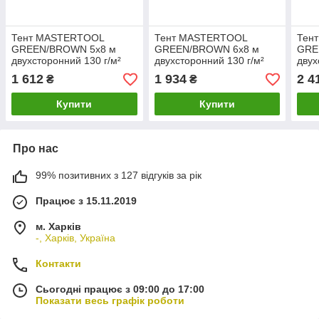
Тент MASTERTOOL
Тент MASTERTOOL
Тен
GREEN/BROWN 5х8 м
GREEN/BROWN 6х8 м
GRE
двухсторонний 130 г/м²
двухсторонний 130 г/м²
двух
89-4508
89-4608
89-4
1 612
1 934
2 4
₴
₴
Купити
Купити
Про нас
99% позитивних з 127 відгуків за рік
Працює з 15.11.2019
м. Харків
-, Харків, Україна
Контакти
Сьогодні працює з 09:00 до 17:00
Показати весь графік роботи