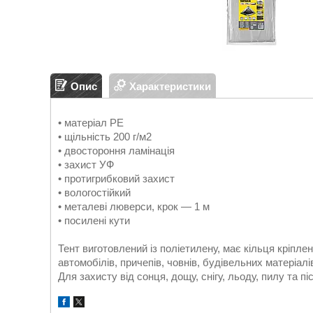
Опис
Характеристики
• матеріал PE
• щільність 200 г/м2
• двостороння ламінація
• захист УФ
• протигрибковий захист
• вологостійкий
• металеві люверси, крок — 1 м
• посилені кути
Тент виготовлений із поліетилену, має кільця кріпл
автомобілів, причепів, човнів, будівельних матеріал
Для захисту від сонця, дощу, снігу, льоду, пилу та піс