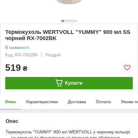
Термокухоль WERTVOLL "YUMMY" 900 мл SS
чорний RX-7002BK
В наявності
Код: RX-7002BK
Роздріб
519
₴
Купити
Опис
Характеристики
Доставка
Оплата
Умови п
Опис
Термокухоль "YUMMY" 900 мл WERTVOLL у чорному кольорі
— це стильне та функціональне рішення для зберігання