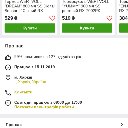
Термос WERTVOLL
Термокухоль WERTVOLL
Тер
"DREAM" 800 мл SS Digital
"YUMMY" 900 мл SS
"ENJ
Sensor t °C сірий RX-
рожевий RX-7002PK
RX-
7001GY
529
519
384
₴
₴
Купити
Купити
Про нас
99% позитивних з 127 відгуків за рік
Працює з 15.11.2019
м. Харків
-, Харків, Україна
Контакти
Сьогодні працює з 09:00 до 17:00
Показати весь графік роботи
Про нас