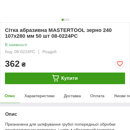
Сітка абразивна MASTERTOOL зерно 240
107х280 мм 50 шт 08-0224PC
В наявності
Код: 08-0224PC
Роздріб
362
₴
Купити
Опис
Характеристики
Доставка
Оплата
Умови п
Опис
Призначена для шліфування грубої попередньої обробки
поштукатурених поверхонь і швів. • абразивний матеріал: