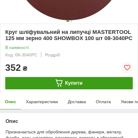
Круг шліфувальний на липучці MASTERTOOL
125 мм зерно 400 SHOWBOX 100 шт 08-3040PC
В наявності
Код: 08-3040PC
Роздріб
352
₴
Купити
Опис
Характеристики
Доставка
Оплата
Умови п
Опис
Призначається для оброблення дерева, фанери, металу,
фарби, лаку, шпаклівки, пластмаси, паркету. • абразивний