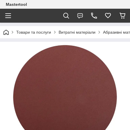
Mastertool
Товари та послуги
Витратні матеріали
Абразивні ма