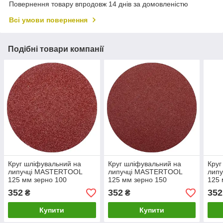
Повернення товару впродовж 14 днів за домовленістю
Всі умови повернення
Подібні товари компанії
Круг шліфувальний на
Круг шліфувальний на
Круг
липучці MASTERTOOL
липучці MASTERTOOL
лип
125 мм зерно 100
125 мм зерно 150
125 
SHOWBOX 100 шт 08-
SHOWBOX 100 шт 08-
SHO
352
352
352
₴
₴
3010PC
3015PC
300
Купити
Купити