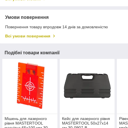
Умови повернення
Повернення товару впродовж 14 днів за домовленістю
Всі умови повернення
Подібні товари компанії
Мішень для лазерного
Кейс для лазерного рівня
Ріве
рівня MASTERTOOL
MASTERTOOL 50х27х14
MAS
магнітна 65х100 мм 30-
см 30-0907-B
мм/м