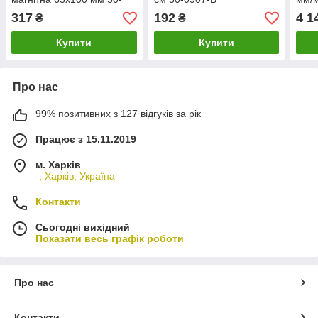
0910
H130
317
192
4 1
₴
₴
GREE
IP54
Купити
Купити
Про нас
99% позитивних з 127 відгуків за рік
Працює з 15.11.2019
м. Харків
-, Харків, Україна
Контакти
Сьогодні вихідний
Показати весь графік роботи
Про нас
Контакти