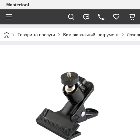
Mastertool
Товари та послуги
Вимірювальний інструмент
Лазерн