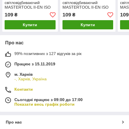
світловідбиваючий
світловідбиваючий
світ
MASTERTOOL II-EN ISO
MASTERTOOL II-EN ISO
MAS
13688 EN ISO 20471 XL
13688 EN ISO 20471 XL
1368
109
109
109
₴
₴
лимонний 83-0001
помаранчевий 83-0002
пома
Купити
Купити
Про нас
99% позитивних з 127 відгуків за рік
Працює з 15.11.2019
м. Харків
-, Харків, Україна
Контакти
Сьогодні працює з 09:00 до 17:00
Показати весь графік роботи
Про нас