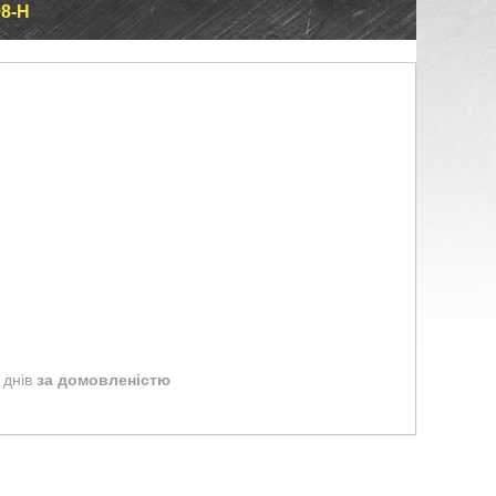
08-H
 днів
за домовленістю