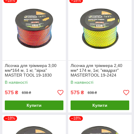
–18%
–18%
Лісочка для тріммера 3,00
Лісочка для тріммера 2,40
мм*164 м, 1 кг, "зірка"
мм* 174 м, 1кг, "квадрат"
MASTER TOOL 19-1830
MASTERTOOL 19-2424
В наявності
В наявності
575
575
₴
₴
698 ₴
698 ₴
Купити
Купити
–18%
–18%