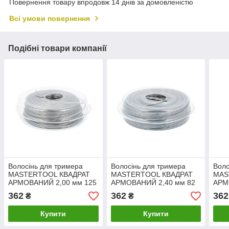
Повернення товару впродовж 14 днів за домовленістю
Всі умови повернення
Подібні товари компанії
Волосінь для тримера
Волосінь для тримера
Воло
MASTERTOOL КВАДРАТ
MASTERTOOL КВАДРАТ
MAS
АРМОВАНИЙ 2,00 мм 125
АРМОВАНИЙ 2,40 мм 82
АРМ
м блістер 19-1311
м блістер 19-1312
м бл
362
362
362
₴
₴
Купити
Купити