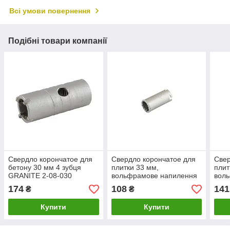
Всі умови повернення
Подібні товари компанії
Свердло корончатое для
Свердло корончатое для
Свер
бетону 30 мм 4 зубця
плитки 33 мм,
плит
GRANITE 2-08-030
вольфрамове напилення
вол
GRANITE 2-08-233
GRA
174
108
141
₴
₴
Купити
Купити