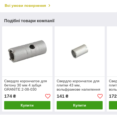
Всі умови повернення
Подібні товари компанії
Свердло корончатое для
Свердло корончатое для
Свер
бетону 30 мм 4 зубця
плитки 43 мм,
плит
GRANITE 2-08-030
вольфрамове напилення
вол
GRANITE 2-08-243
GRA
174
141
172
₴
₴
Купити
Купити