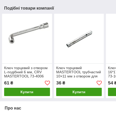
Подібні товари компанії
Ключ торцевий з отвором
Ключ торцевий
Ключ
L-подібний 6 мм, CRV
MASTERTOOL трубчастий
16*
MASTERTOOL 73-4006
10×11 мм з отвором для
73-1
воротка 73-1011
61
36
54
₴
₴
Купити
Купити
Про нас