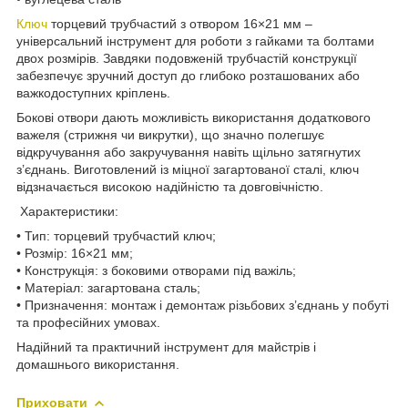
Ключ
торцевий трубчастий з отвором 16×21 мм –
універсальний інструмент для роботи з гайками та болтами
двох розмірів. Завдяки подовженій трубчастій конструкції
забезпечує зручний доступ до глибоко розташованих або
важкодоступних кріплень.
Бокові отвори дають можливість використання додаткового
важеля (стрижня чи викрутки), що значно полегшує
відкручування або закручування навіть щільно затягнутих
з’єднань. Виготовлений із міцної загартованої сталі, ключ
відзначається високою надійністю та довговічністю.
Характеристики:
• Тип: торцевий трубчастий ключ;
• Розмір: 16×21 мм;
• Конструкція: з боковими отворами під важіль;
• Матеріал: загартована сталь;
• Призначення: монтаж і демонтаж різьбових з’єднань у побуті
та професійних умовах.
Надійний та практичний інструмент для майстрів і
домашнього використання.
Приховати