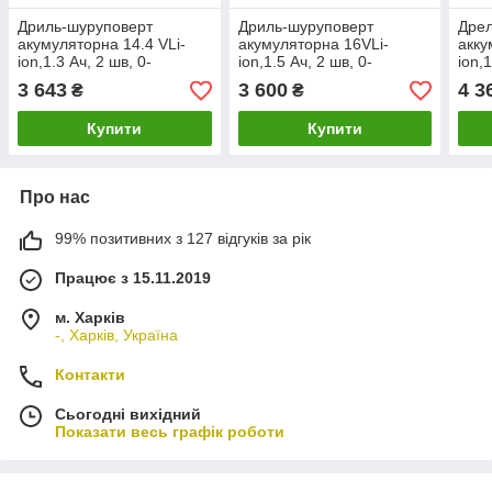
Дриль-шуруповерт
Дриль-шуруповерт
Дрел
акумуляторна 14.4 VLi-
акумуляторна 16VLi-
акку
ion,1.3 Ач, 2 шв, 0-
ion,1.5 Ач, 2 шв, 0-
ion,1
400/1450 об/хв, 10мм,2
400/1450 об/хв, 10мм,2
400/
3 643
3 600
4 3
₴
₴
АКБ,кейс MPT
АКБ,кейс MPT
АКБ
MCDT1423.A2
MCDT1626.B2
MCD
Купити
Купити
Про нас
99% позитивних з 127 відгуків за рік
Працює з 15.11.2019
м. Харків
-, Харків, Україна
Контакти
Сьогодні вихідний
Показати весь графік роботи