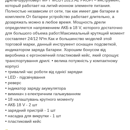
который работает на литий-ионном элементе питания.
Полностью независим от сети, так как имеет две батареи в
комплекте.От батареи устройство работает длительно, а
дозаряжать можно в любое время. Мощность дрели
определяется напряжением АКБ в 18 V, которого достаточно
для большого объема работ.Максимальный крутящий момент
составляет 24/12 N*m.Как и большинство моделей этой
торговой марки, данный инструмент оснащен подсветкой,
индикатором заряда батареи. Хорошим бонусом від
виробника є ергономічний пластиковий кейс, який спрощує
транспортування дрилі. • велика потужність у компактному
корпусі
• тривалий час роботи від однієї зарядки
• LED - підсвічування
• реверс
• індикатор заряду акумулятора
• вимикач з електричним гальмуванням
• 18 налаштувань крутного моменту
• АКБ 18 V - 2 шт
• зарядний пристрій - 1 шт
• насадка для викрутки - 1 шт
• пластиковий кейс