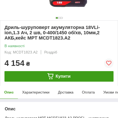
Дриль-шуруповерт акумуляторна 18VLi-
ion,1.3 Ач, 2 шв, 0-400/1450 об/хв, 10мм,2
АКБ,кейс MPT MCDT1823.A2
В наявності
Код: MCDT1823.A2
Роздріб
4 154
₴
Купити
Опис
Характеристики
Доставка
Оплата
Умови п
Опис
Дрель-шуруповерт MPT MCDT1823.A2 PROFI – инструмент,