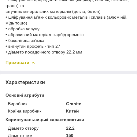
граніт) та
штучних мінеральних матеріалів (цегла, бетон)
• шліфування м'яких кольорових металів і сплавів (алюміній,
мідь тощо)
• обробка чавуну
• абразивний матеріал: карбід кремнію
• бакелітова зв'язка
• вигнутий профіль - тип 27
• діаметр посадочного отвору 22,2 мм
Приховати
Характеристики
Основні атрибути
Виробник
Granite
Країна виробник
Китай
Користувальницькі характеристики
Діаметр отвору
22,2
Діаметр, мм
150