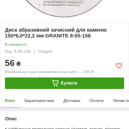
Диск абразивний зачисний для каменю
150*6,0*22,2 мм GRANITE 8-05-156
В наявності
Код: 8-05-156
Роздріб
56
₴
Мінімальна сума замовлення на сайті — 100 ₴
Купити
Опис
Характеристики
Доставка
Оплата
Умови п
Опис
• шліфування природного каменю (мармур, вапняк, пісковик,