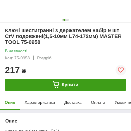
Ключі шестигранні з держателем набір 9 шт
CrV подовжені(1,5-10мм L74-172мм) MASTER
TOOL 75-0958
В наявності
Код: 75-0958
Роздріб
217
₴
Купити
Опис
Характеристики
Доставка
Оплата
Умови п
Опис
• хром-ванадієва сталь Cr-V