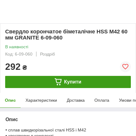
Свердло корончатое біметалічне HSS M42 60
мм GRANITE 6-09-060
В наявності
Код: 6-09-060
Роздріб
292
₴
Купити
Опис
Характеристики
Доставка
Оплата
Умови п
Опис
• сплав швидкорізальної сталі HSS і М42
• хвоствовик в комплекті