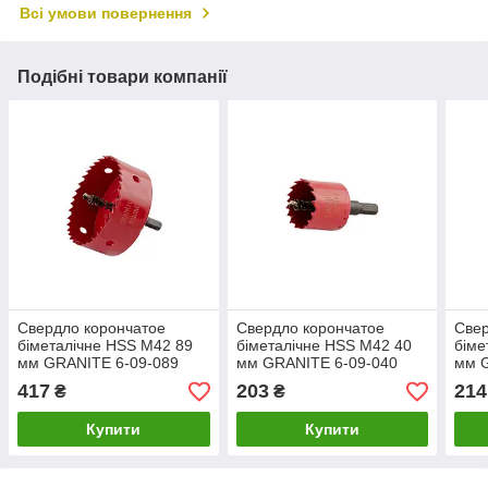
Всі умови повернення
Подібні товари компанії
Свердло корончатое
Свердло корончатое
Свер
біметалічне HSS M42 89
біметалічне HSS M42 40
біме
мм GRANITE 6-09-089
мм GRANITE 6-09-040
мм 
417
203
214
₴
₴
Купити
Купити