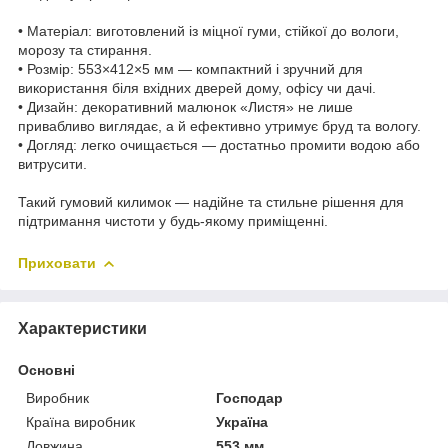
• Матеріал: виготовлений із міцної гуми, стійкої до вологи,
морозу та стирання.
• Розмір: 553×412×5 мм — компактний і зручний для
використання біля вхідних дверей дому, офісу чи дачі.
• Дизайн: декоративний малюнок «Листя» не лише
привабливо виглядає, а й ефективно утримує бруд та вологу.
• Догляд: легко очищається — достатньо промити водою або
витрусити.
Такий гумовий килимок — надійне та стильне рішення для
підтримання чистоти у будь-якому приміщенні.
Приховати
Характеристики
Основні
Виробник
Господар
Країна виробник
Україна
Довжина
553 мм