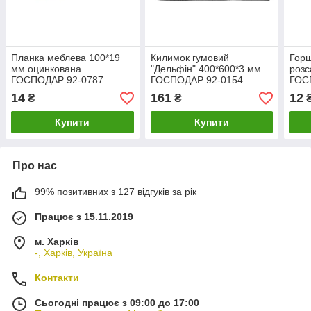
Планка меблева 100*19
Килимок гумовий
Горщ
мм оцинкована
"Дельфін" 400*600*3 мм
розс
ГОСПОДАР 92-0787
ГОСПОДАР 92-0154
ГОС
14
161
12
₴
₴
Купити
Купити
Про нас
99% позитивних з 127 відгуків за рік
Працює з 15.11.2019
м. Харків
-, Харків, Україна
Контакти
Сьогодні працює з 09:00 до 17:00