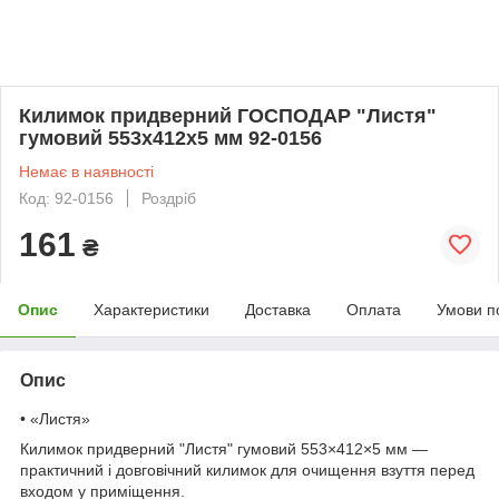
Килимок придверний ГОСПОДАР "Листя"
гумовий 553х412х5 мм 92-0156
Немає в наявності
Код: 92-0156
Роздріб
161
₴
Опис
Характеристики
Доставка
Оплата
Умови п
Опис
• «Листя»
Килимок придверний "Листя" гумовий 553×412×5 мм —
практичний і довговічний килимок для очищення взуття перед
входом у приміщення.