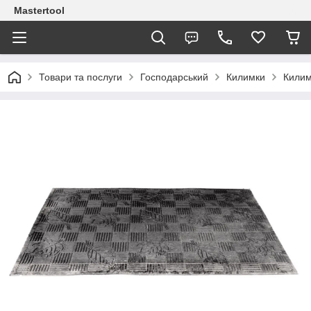
Mastertool
Товари та послуги
Господарський
Килимки
Килим