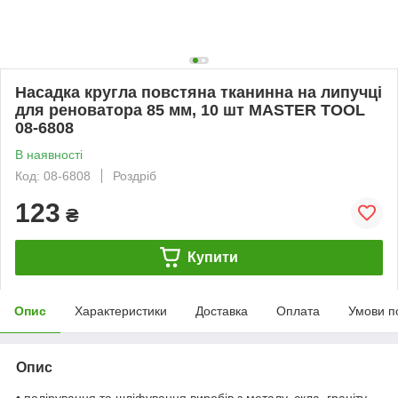
Насадка кругла повстяна тканинна на липучці
для реноватора 85 мм, 10 шт MASTER TOOL
08-6808
В наявності
Код: 08-6808
Роздріб
123
₴
Купити
Опис
Характеристики
Доставка
Оплата
Умови п
Опис
• полірування та шліфування виробів з металу, скла, граніту,