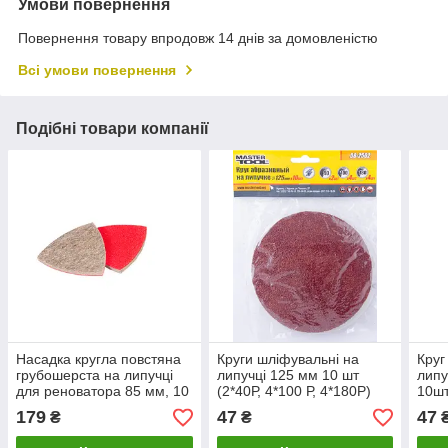
Умови повернення
Повернення товару впродовж 14 днів за домовленістю
Всі умови повернення
Подібні товари компанії
Насадка кругла повстяна
Круги шліфувальні на
Круг
грубошерста на липучці
липучці 125 мм 10 шт
липу
для реноватора 85 мм, 10
(2*40Р, 4*100 Р, 4*180Р)
10ш
шт MASTERTOOL 08-6598
MASTER TOOL 08-2502
250
179
47
47
₴
₴