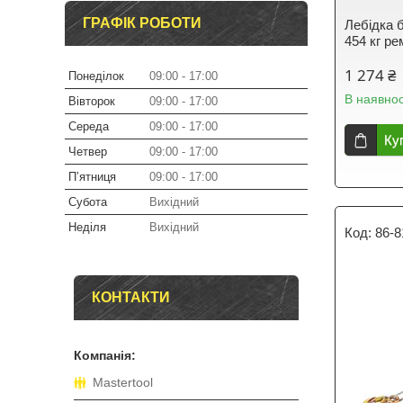
ГРАФІК РОБОТИ
Лебідка
454 кг ре
1 274 ₴
Понеділок
09:00
17:00
В наявнос
Вівторок
09:00
17:00
Середа
09:00
17:00
Ку
Четвер
09:00
17:00
Пʼятниця
09:00
17:00
Субота
Вихідний
Неділя
Вихідний
86-8
КОНТАКТИ
Mastertool