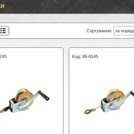
КИ
245
86-8145