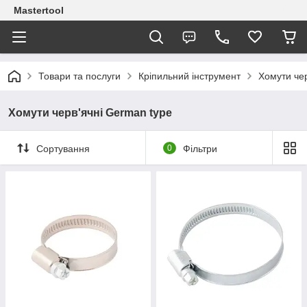
Mastertool
Товари та послуги
Кріпильний інструмент
Хомути чер
Хомути черв'ячні German type
Сортування
0
Фільтри