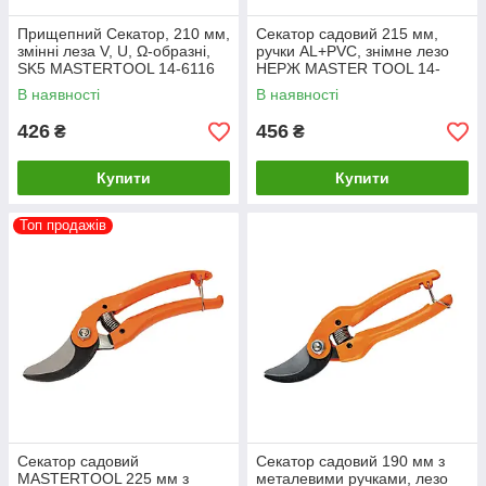
Прищепний Секатор, 210 мм,
Секатор садовий 215 мм,
змінні леза V, U, Ω-образні,
ручки AL+PVC, знімне лезо
SK5 MASTERTOOL 14-6116
НЕРЖ MASTER TOOL 14-
6110
В наявності
В наявності
426
456
₴
₴
Купити
Купити
Топ продажів
Секатор садовий
Секатор садовий 190 мм з
MASTERTOOL 225 мм з
металевими ручками, лезо