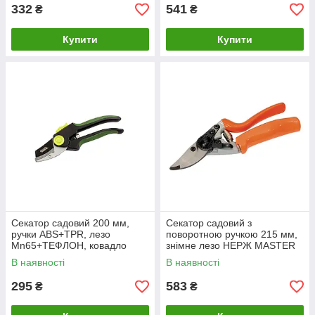
332
541
₴
₴
Купити
Купити
Секатор садовий 200 мм,
Секатор садовий з
ручки ABS+TPR, лезо
поворотною ручкою 215 мм,
Mn65+ТЕФЛОН, ковадло
знімне лезо НЕРЖ MASTER
MASTER TOOL 14-6124
TOOL 14-6111
В наявності
В наявності
295
583
₴
₴