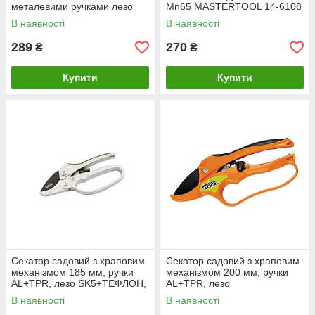
металевими ручками лезо
Mn65 MASTERTOOL 14-6108
Mn65 14-6109
В наявності
В наявності
289
270
₴
₴
Купити
Купити
Секатор садовий з храповим
Секатор садовий з храповим
механізмом 185 мм, ручки
механізмом 200 мм, ручки
AL+TPR, лезо SK5+ТЕФЛОН,
AL+TPR, лезо
ковадло MASTER TOOL 14-
Mn65+ТЕФЛОН, ковадло
В наявності
В наявності
6118
MASTER TOOL 14-6112